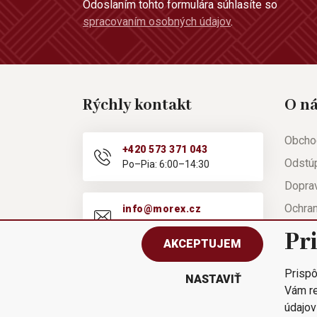
Odoslaním tohto formulára súhlasíte so
spracovaním osobných údajov
.
Rýchly kontakt
O n
Obcho
+420 573 371 043
Odstú
Po–Pia: 6:00–14:30
Doprav
Ochra
info@morex.cz
Po–Pia: 6:00–14:30
Nápov
Pr
AKCEPTUJEM
Reklam
Prispô
Rýchla
NASTAVIŤ
Vám re
údajov