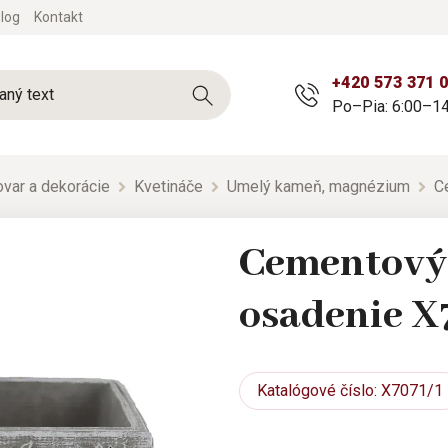
log
Kontakt
+420 573 371 
Po–Pia: 6:00–14
tovar a dekorácie
Kvetináče
Umelý kameň, magnézium
C
Cementový 
osadenie X
Katalógové
číslo: X7071/1