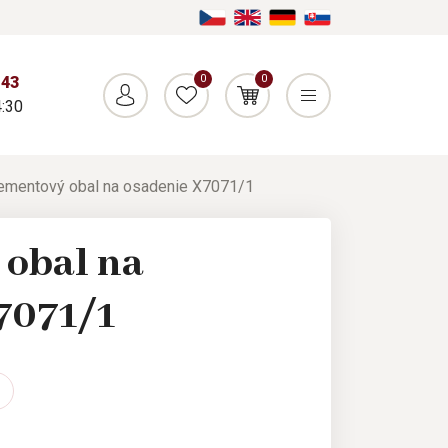
0
0
043
:30
ementový obal na osadenie X7071/1
obal na
7071/1