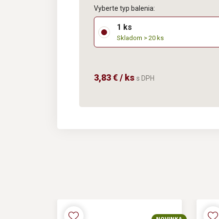
Vyberte typ balenia:
1 ks
Skladom > 20 ks
3,83 € / ks
s DPH