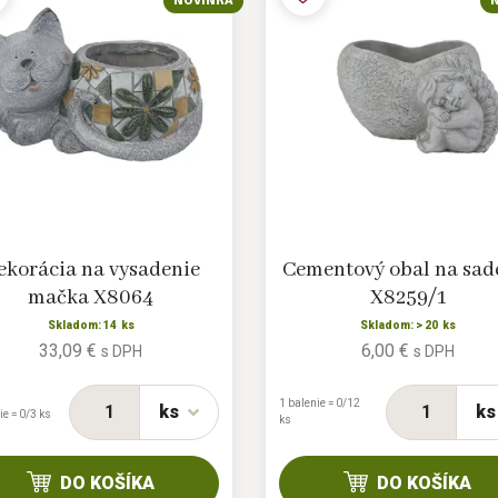
NOVINKA
ekorácia na vysadenie
Cementový obal na sad
mačka X8064
X8259/1
Skladom: 14 ks
Skladom: > 20 ks
33,09 €
6,00 €
s DPH
s DPH
1 balenie = 0/12
ks
ks
ie = 0/3 ks
ks
DO KOŠÍKA
DO KOŠÍKA