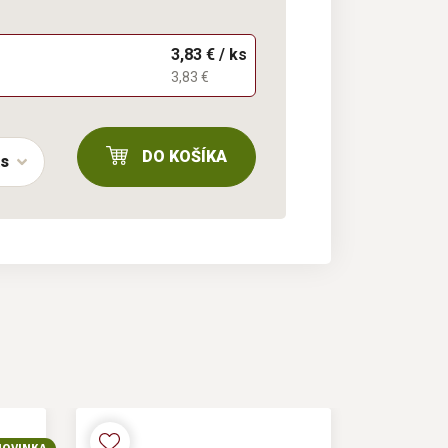
3,83 € / ks
3,83 €
DO KOŠÍKA
ks