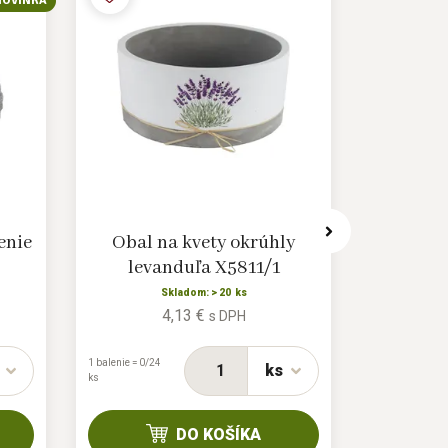
NOVINKA
enie
Obal na kvety okrúhly
Ceme
levanduľa X5811/1
výsadb
Skladom: > 20 ks
4,13 €
s DPH
1 balenie = 0/24
1 balenie = 0/24
ks
ks
ks
DO KOŠÍKA