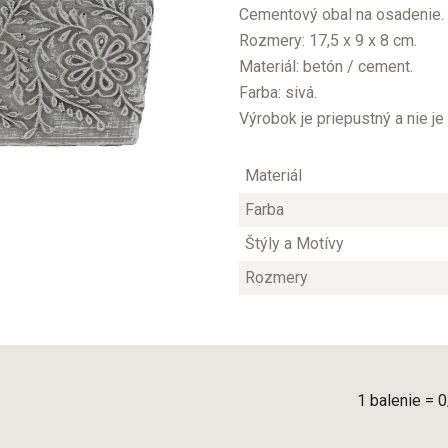
Cementový obal na osadenie.
Rozmery: 17,5 x 9 x 8 cm.
Materiál: betón / cement.
Farba: sivá.
Výrobok je priepustný a nie j
Materiál
Farba
Štýly a Motívy
Rozmery
1 balenie = 