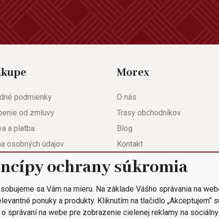
ákupe
Morex
dné podmienky
O nás
penie od zmluvy
Trasy obchodníkov
a a platba
Blog
na osobných údajov
Kontakt
eda
Nastavenie súkromia
incípy ochrany súkromia
ačný list
sobujeme sa Vám na mieru. Na základe Vášho správania na web
 objednávka
levantné ponuky a produkty. Kliknutím na tlačidlo „Akceptujem“ 
 o správaní na webe pre zobrazenie cielenej reklamy na sociálny