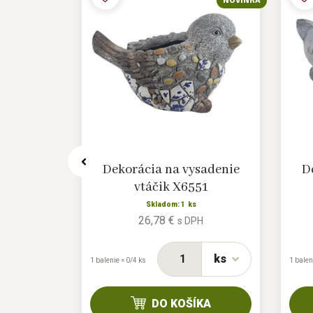
NOVINKA
NOVINKA
sadenie
Dekorácia na vysadenie
D
47
vtáčik X6551
Skladom: 1 ks
26,78 €
H
s DPH
ks
ks
1 balenie = 0/4 ks
1 balen
KA
DO KOŠÍKA