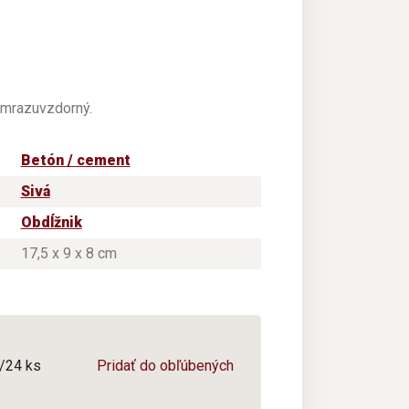
e mrazuvzdorný.
Betón / cement
Sivá
Obdĺžnik
17,5 x 9 x 8 cm
0/24 ks
Pridať do obľúbených