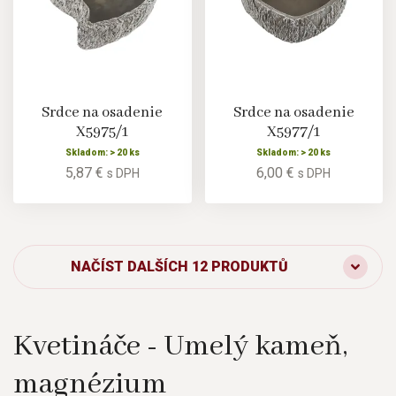
Srdce na osadenie
Srdce na osadenie
X5975/1
X5977/1
Skladom: > 20 ks
Skladom: > 20 ks
5,87 €
6,00 €
s DPH
s DPH
NAČÍST DALŠÍCH 12 PRODUKTŮ
Kvetináče - Umelý kameň,
magnézium