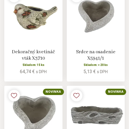
Dekoračný kvetináč
Srdce na osadenie
vták X3710
X5941/1
Skladom: 15 ks
Skladom: > 20 ks
64,74 €
5,13 €
s DPH
s DPH
NOVINKA
NOVINKA