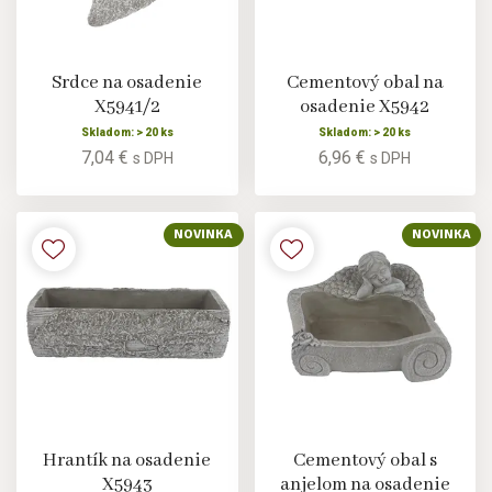
Srdce na osadenie
Cementový obal na
X5941/2
osadenie X5942
Skladom: > 20 ks
Skladom: > 20 ks
7,04 €
6,96 €
s DPH
s DPH
NOVINKA
NOVINKA
Hrantík na osadenie
Cementový obal s
X5943
anjelom na osadenie