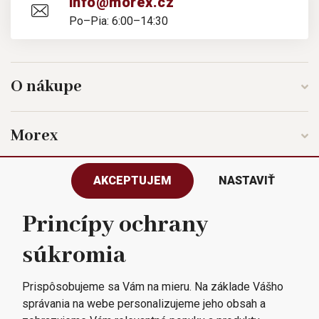
info@morex.cz
Po–Pia: 6:00–14:30
O nákupe
Morex
AKCEPTUJEM
NASTAVIŤ
Sledujte nás
Princípy ochrany
súkromia
Všetky práva vyhradené © 2023
Morex, spol. s r.o.
Prispôsobujeme sa Vám na mieru. Na základe Vášho
správania na webe personalizujeme jeho obsah a