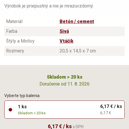
Výrobok je priepustný a nie je mrazuvzdorný.
Materiál
Betón / cement
Farba
Sivá
Štýly a Motívy
Vtáčik
Rozmery
20,5 x 14,5 x 7 cm
Skladom > 20 ks
Doručenie od 11. 8. 2026
Vyberte typ balenia:
6,17 € / ks
1 ks
6,17 €
Skladom > 20 ks
6,17 € / ks
s DPH