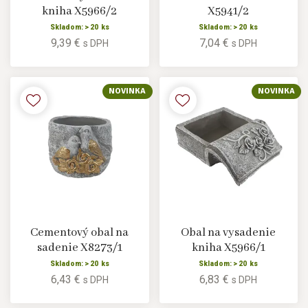
kniha X5966/2
X5941/2
Skladom: > 20 ks
Skladom: > 20 ks
9,39 €
7,04 €
s DPH
s DPH
NOVINKA
NOVINKA
Cementový obal na
Obal na vysadenie
sadenie X8273/1
kniha X5966/1
Skladom: > 20 ks
Skladom: > 20 ks
6,43 €
6,83 €
s DPH
s DPH