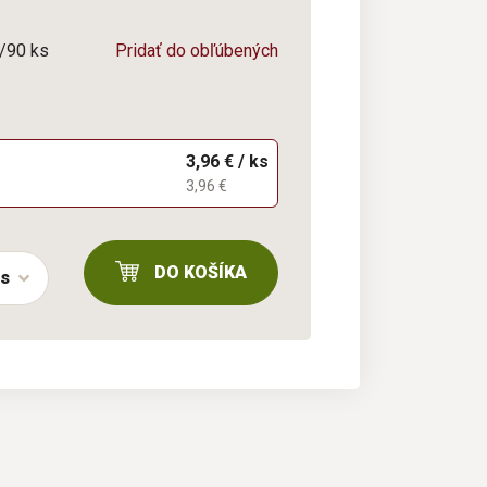
0/90 ks
Pridať do obľúbených
3,96 € / ks
3,96 €
DO KOŠÍKA
ks