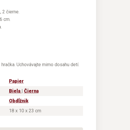
 2 čierne.
6 cm.
.
e hračka. Uchovávajte mimo dosahu detí.
Papier
Biela
|
Čierna
Obdĺžnik
18 x 10 x 23 cm