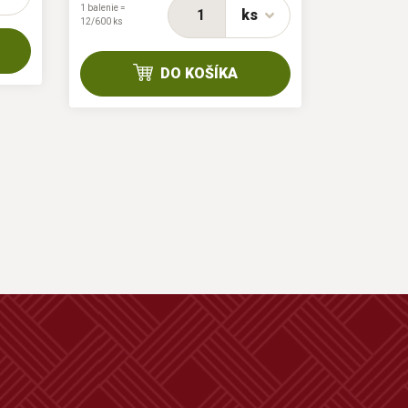
1 balenie =
ks
12/600 ks
DO KOŠÍKA