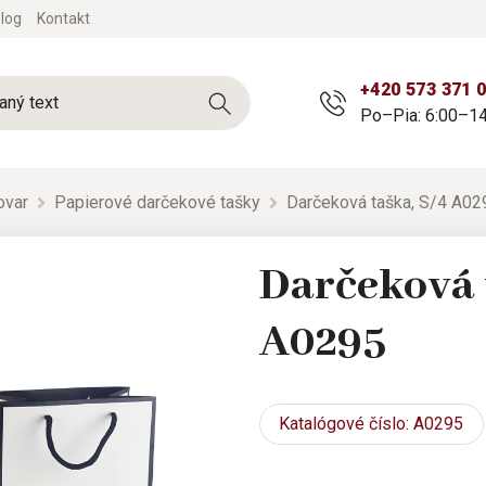
log
Kontakt
+420 573 371 
Po–Pia: 6:00–14
ovar
Papierové darčekové tašky
Darčeková taška, S/4 A02
Darčeková 
A0295
Katalógové
číslo: A0295