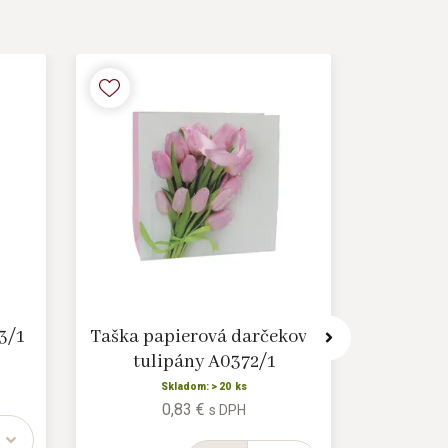
3/1
Taška papierová darčeková
Darčeko
tulipány A0372/1
Skladom: > 20 ks
0,83 €
s DPH
1 balenie =
12/480 ks