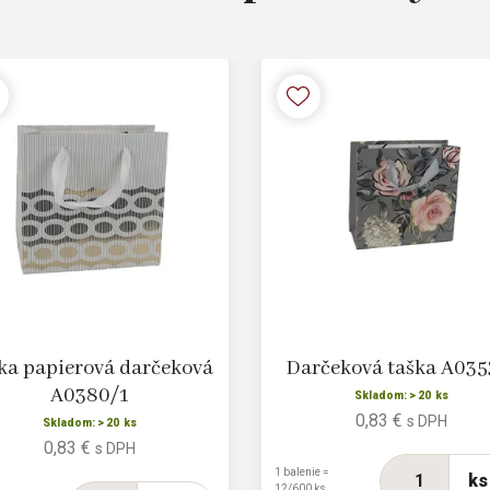
ka papierová darčeková
Darčeková taška A035
A0380/1
Skladom: > 20 ks
0,83 €
s DPH
Skladom: > 20 ks
0,83 €
s DPH
1 balenie =
ks
12/600 ks