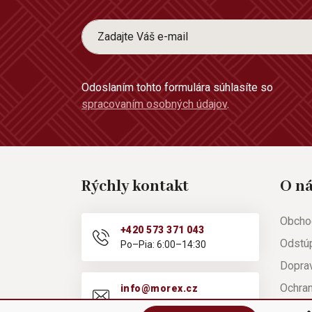
Odoslaním tohto formulára súhlasíte so
spracovaním osobných údajov
.
Rýchly kontakt
O n
Obcho
+420 573 371 043
Odstú
Po–Pia: 6:00–14:30
Doprav
Ochra
info@morex.cz
Po–Pia: 6:00–14:30
Nápov