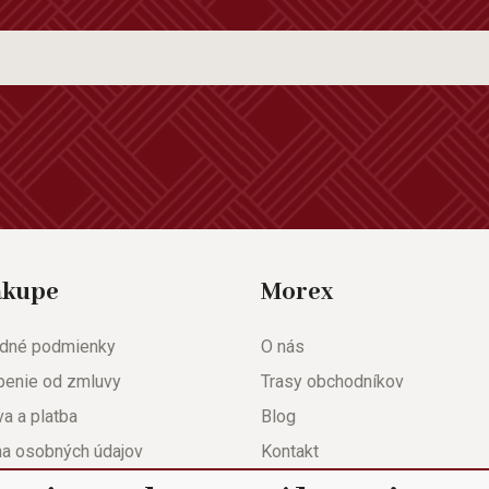
ákupe
Morex
dné podmienky
O nás
penie od zmluvy
Trasy obchodníkov
a a platba
Blog
na osobných údajov
Kontakt
eda
Nastavenie súkromia