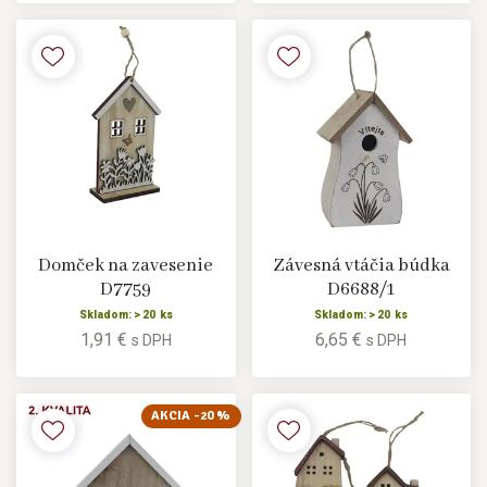
Domček na zavesenie
Závesná vtáčia búdka
D7759
D6688/1
Skladom: > 20 ks
Skladom: > 20 ks
1,91 €
6,65 €
s DPH
s DPH
AKCIA -20 %