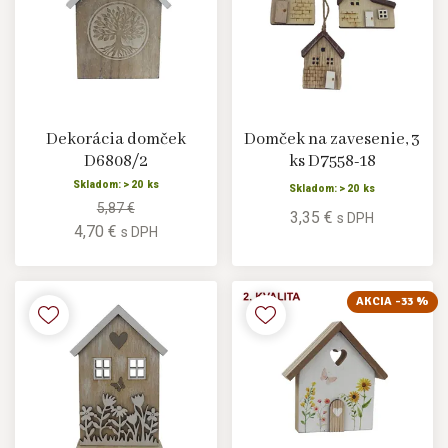
Dekorácia domček
Domček na zavesenie, 3
D6808/2
ks D7558-18
Skladom: > 20 ks
Skladom: > 20 ks
5,87 €
3,35 €
s DPH
4,70 €
s DPH
AKCIA -33 %