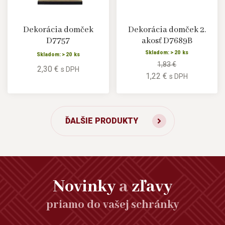
Dekorácia domček
Dekorácia domček 2.
D7757
akosť D7689B
Skladom: > 20 ks
Skladom: > 20 ks
1,83 €
2,30 €
s DPH
1,22 €
s DPH
ĎALŠIE PRODUKTY
Novinky
a
zľavy
priamo do vašej schránky