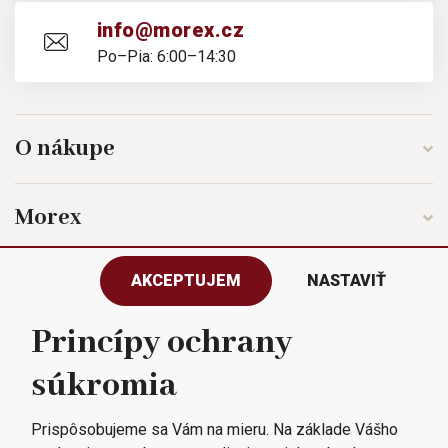
info@morex.cz
Po–Pia: 6:00–14:30
O nákupe
Morex
AKCEPTUJEM
NASTAVIŤ
Sledujte nás
Princípy ochrany
súkromia
Všetky práva vyhradené © 2023
Morex, spol. s r.o.
Prispôsobujeme sa Vám na mieru. Na základe Vášho