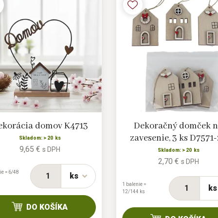
ekorácia domov K4713
Dekoračný domček 
zavesenie, 3 ks D7571
Skladom: > 20 ks
9,65 €
s DPH
Skladom: > 20 ks
2,70 €
s DPH
ie = 6/48
ks
1 balenie =
ks
12/144 ks
DO KOŠÍKA