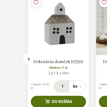
ček na
Dekorácia domček D7562
D
7785
Skladom: 17 ks
2,61 €
s DPH
s
H
1 balenie = 4/192
1 balen
ks
ks
ks
ks
DO KOŠÍKA