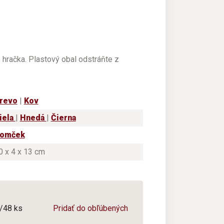
e hračka. Plastový obal odstráňte z
revo
|
Kov
iela
|
Hnedá
|
Čierna
omček
0 x 4 x 13 cm
6/48 ks
Pridať do obľúbených