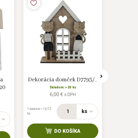
na
Dekorácia domček D7793/1
Dekorác
-20
Skladom: > 20 ks
6,00 €
s DPH
1 balenie = 12/72
ks
ks
1 balenie = 12/4
ks
DO KOŠÍKA