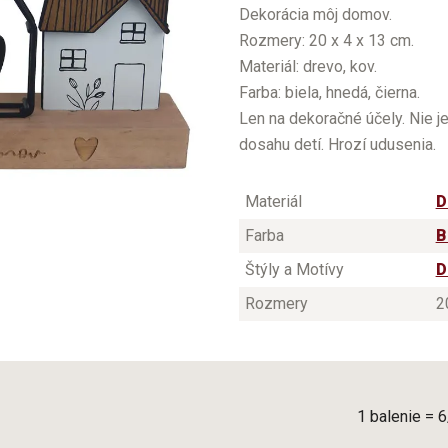
Dekorácia môj domov.
Rozmery: 20 x 4 x 13 cm.
Materiál: drevo, kov.
Farba: biela, hnedá, čierna.
Len na dekoračné účely. Nie j
dosahu detí. Hrozí udusenia.
Materiál
D
Farba
B
Štýly a Motívy
D
Rozmery
2
1 balenie = 