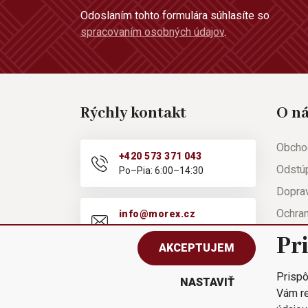
Odoslaním tohto formulára súhlasíte so
spracovaním osobných údajov
.
Rýchly kontakt
O n
Obcho
+420 573 371 043
Odstú
Po–Pia: 6:00–14:30
Doprav
Ochra
info@morex.cz
Po–Pia: 6:00–14:30
Nápov
Pr
AKCEPTUJEM
Reklam
Prispô
Rýchla
NASTAVIŤ
Vám re