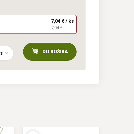
7,04 € / ks
7,04 €
DO KOŠÍKA
ks