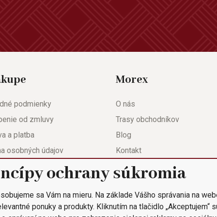
ákupe
Morex
dné podmienky
O nás
penie od zmluvy
Trasy obchodníkov
a a platba
Blog
na osobných údajov
Kontakt
eda
Nastavenie súkromia
incípy ochrany súkromia
ačný list
sobujeme sa Vám na mieru. Na základe Vášho správania na web
 objednávka
levantné ponuky a produkty. Kliknutím na tlačidlo „Akceptujem“ 