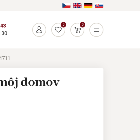
0
0
043
:30
K4711
 môj domov