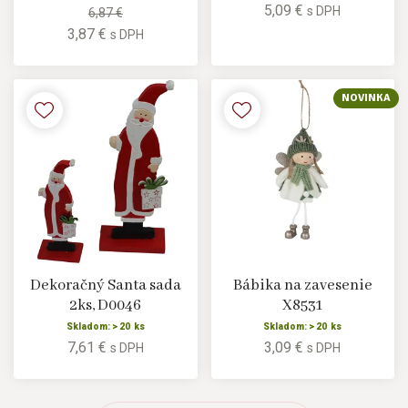
5,09 €
s DPH
6,87 €
3,87 €
s DPH
NOVINKA
Dekoračný Santa sada
Bábika na zavesenie
2ks, D0046
X8531
Skladom: > 20 ks
Skladom: > 20 ks
7,61 €
3,09 €
s DPH
s DPH