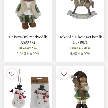
Dekoračný medvedík
Dekorácia hojdací koník
X8533/2
D6486/1
Skladom: 7 ks
Skladom: > 20 ks
17,30 €
4,43 €
s DPH
s DPH