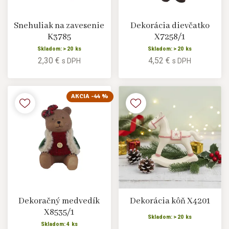
Snehuliak na zavesenie
Dekorácia dievčatko
K3785
X7258/1
Skladom: > 20 ks
Skladom: > 20 ks
2,30 €
4,52 €
s DPH
s DPH
AKCIA -44 %
Dekoračný medvedík
Dekorácia kôň X4201
X8535/1
Skladom: > 20 ks
Skladom: 4 ks