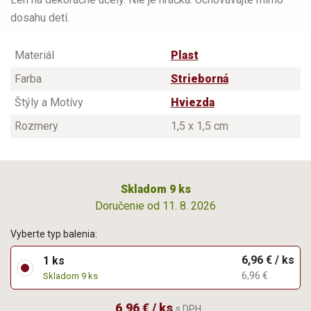
dosahu detí.
Materiál
Plast
Farba
Strieborná
Štýly a Motívy
Hviezda
Rozmery
1,5 x 1,5 cm
Skladom 9 ks
Doručenie od 11. 8. 2026
Vyberte typ balenia:
6,96 € / ks
1 ks
6,96 €
Skladom 9 ks
6,96 € / ks
s DPH