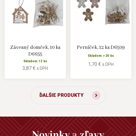
Závesný domček, 10 ks
Perníček, 12 ks D6509
D6655
Skladom: > 20 ks
Skladom: 12 ks
1,70 €
s DPH
3,87 €
s DPH
ĎALŠIE PRODUKTY
Novinky
a
zľavy