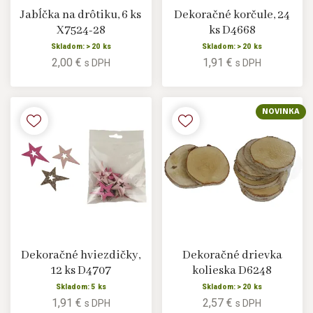
Jabĺčka na drôtiku, 6 ks
Dekoračné korčule, 24
X7524-28
ks D4668
Skladom: > 20 ks
Skladom: > 20 ks
2,00 €
1,91 €
s DPH
s DPH
NOVINKA
Dekoračné hviezdičky,
Dekoračné drievka
12 ks D4707
kolieska D6248
Skladom: 5 ks
Skladom: > 20 ks
1,91 €
2,57 €
s DPH
s DPH