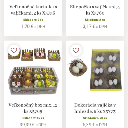
Veľkonočné kuriatka s
Sliepočka s vajíčkami, 4
vajíčkami, 2 ks X5756
ks X5760
Skladom: 2 ks
Skladom: 2 ks
1,70 €
3,17 €
s DPH
s DPH
Veľkonočný box mix, 12
Dekorácia vajíčka v
ks X5769
hniezde, 6 ks X5773
Skladom: 15 ks
Skladom: > 20 ks
39,39 €
5,39 €
s DPH
s DPH