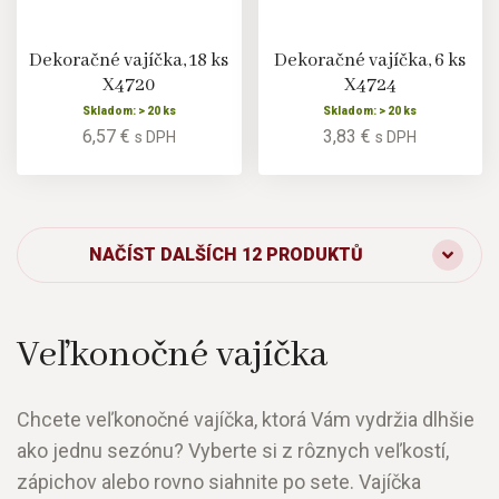
Dekoračné vajíčka, 18 ks
Dekoračné vajíčka, 6 ks
X4720
X4724
Skladom: > 20 ks
Skladom: > 20 ks
6,57 €
3,83 €
s DPH
s DPH
NAČÍST DALŠÍCH 12 PRODUKTŮ
Veľkonočné vajíčka
Chcete veľkonočné vajíčka, ktorá Vám vydržia dlhšie
ako jednu sezónu? Vyberte si z rôznych veľkostí,
zápichov alebo rovno siahnite po sete. Vajíčka